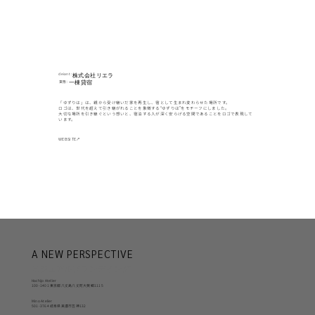
cleiant :
株式会社リエラ
業態 :
一棟貸宿
「ゆずりは」は、親から受け継いだ家を再生し、宿として生まれ変わらせた場所です。
ロゴは、世代を超えて引き継がれることを象徴する“ゆずりは”をモチーフにしました。
大切な場所を引き継ぐという想いと、宿泊する人が深く安らげる空間であることをロゴで表現して
います。
WEBSITE↗
A NEW PERSPECTIVE
ビジュアルブランディング
Hachijo Atelier
100-1401 東京都八丈島八丈町大賀郷1115
Mino Atelier
501-3764 岐阜県美濃市笠神132